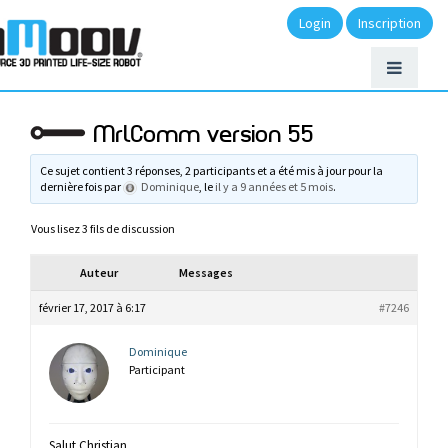
Login
Inscription
MrlComm version 55
Ce sujet contient 3 réponses, 2 participants et a été mis à jour pour la
dernière fois par
Dominique
, le
il y a 9 années et 5 mois
.
Vous lisez 3 fils de discussion
Auteur
Messages
février 17, 2017 à 6:17
#7246
Dominique
Participant
Salut Christian,