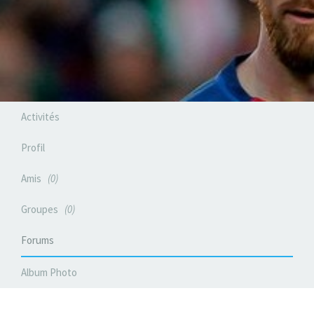
Activités
Profil
Amis
0
Groupes
0
Forums
Album Photo