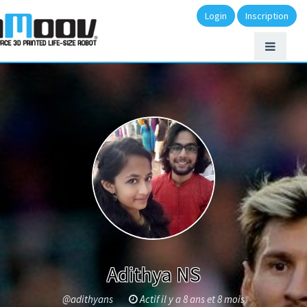
Login
Inscription
Adithya NS
@adithyans
Actif il y a 8 ans et 8 mois