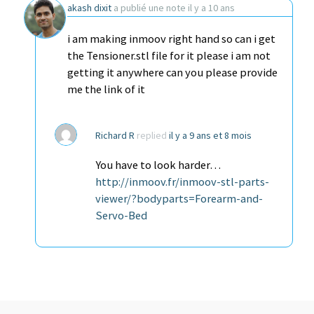
akash dixit
a publié une note
il y a 10 ans
i am making inmoov right hand so can i get
the Tensioner.stl file for it please i am not
getting it anywhere can you please provide
me the link of it
Richard R
replied
il y a 9 ans et 8 mois
You have to look harder…
http://inmoov.fr/inmoov-stl-parts-
viewer/?bodyparts=Forearm-and-
Servo-Bed