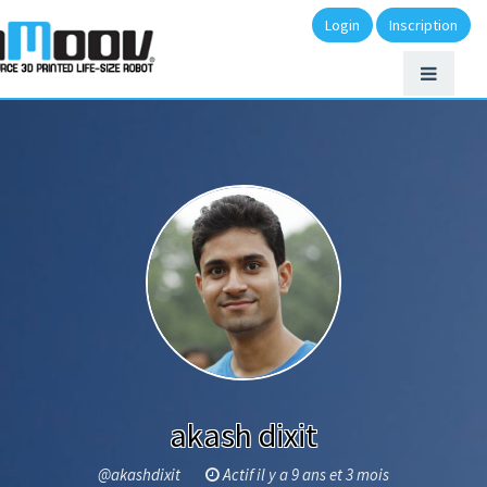
Login
Inscription
akash dixit
@akashdixit
Actif il y a 9 ans et 3 mois