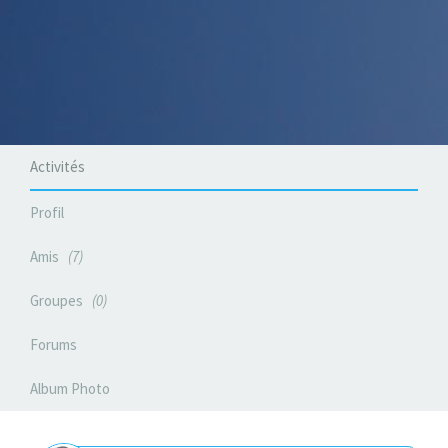
Activités
Profil
Amis
7
Groupes
0
Forums
Album Photo