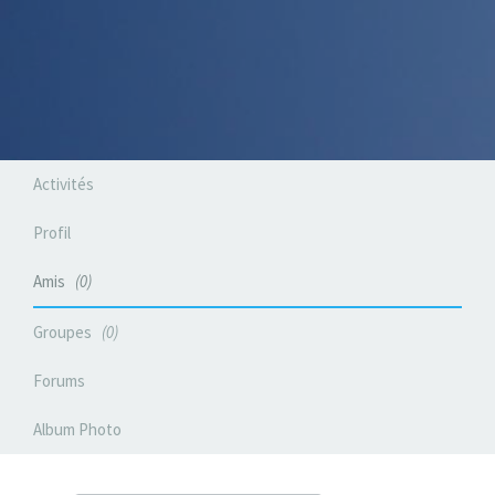
Activités
Profil
Amis
0
Groupes
0
Forums
Album Photo