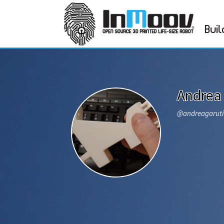
Buil
Andrea 
@andreagarut