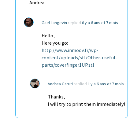
Andrea.
Gael Langevin
replied
il y a 6 ans et 7 mois
Hello,
Here you go:
http://www.inmoov.fr/wp-
content/uploads/stl/Other-useful-
parts/coverfinger1UP.stl
Andrea Garuti
replied
il y a 6 ans et 7 mois
Thanks,
I will try to print them immediately!