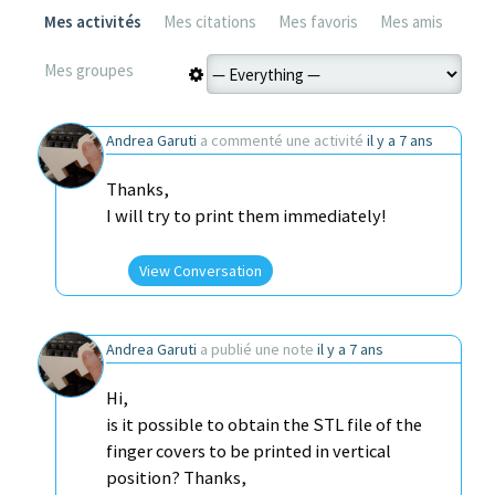
Mes activités
Mes citations
Mes favoris
Mes amis
Mes groupes
Andrea Garuti
a commenté une activité
il y a 7 ans
Thanks,
I will try to print them immediately!
View Conversation
Andrea Garuti
a publié une note
il y a 7 ans
Hi,
is it possible to obtain the STL file of the
finger covers to be printed in vertical
position? Thanks,