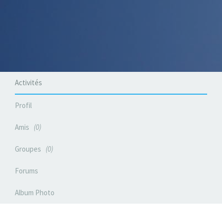
Activités
Profil
Amis
0
Groupes
0
Forums
Album Photo