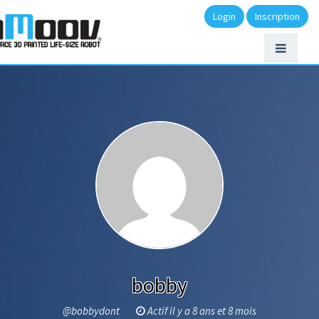
Login
Inscription
bobby
@bobbydont
Actif il y a 8 ans et 8 mois