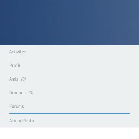
Activités
Profil
Amis
0
Groupes
0
Forums
Album Photo