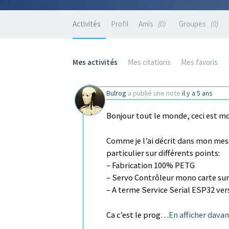
Activités
Profil
Amis
0
Groupes
0
Mes activités
Mes citations
Mes favoris
Bulrog
a publié une note
il y a 5 ans
Bonjour tout le monde, ceci est mo
Comme je l’ai décrit dans mon mes
particulier sur différents points:
– Fabrication 100% PETG
– Servo Contrôleur mono carte su
– A terme Service Serial ESP32 ver
Ca c’est le prog…
En afficher dava