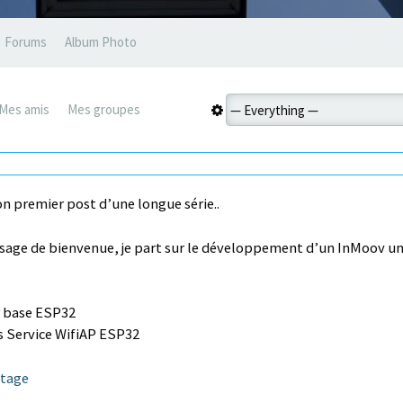
Forums
Album Photo
Mes amis
Mes groupes
n premier post d’une longue série..
sage de bienvenue, je part sur le développement d’un InMoov u
r base ESP32
s Service WifiAP ESP32
ntage