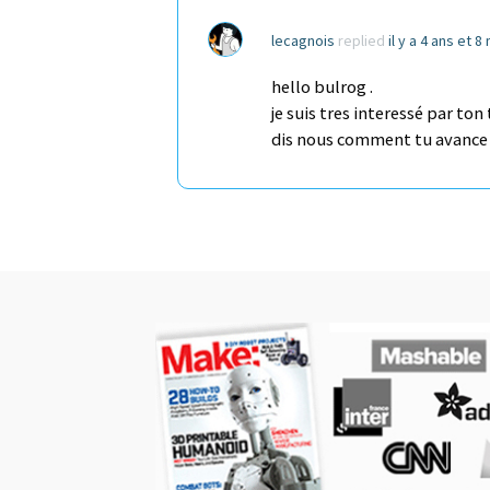
lecagnois
replied
il y a 4 ans et 8
hello bulrog .
je suis tres interessé par ton 
dis nous comment tu avance