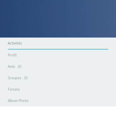
Activités
Profil
Amis
0
Groupes
0
Forums
Album Photo