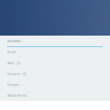
Activités
Profil
Amis
0
Groupes
0
Forums
Album Photo