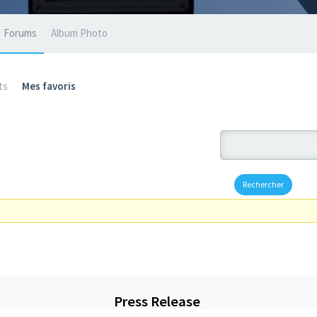
Forums
Album Photo
ts
Mes favoris
Press Release