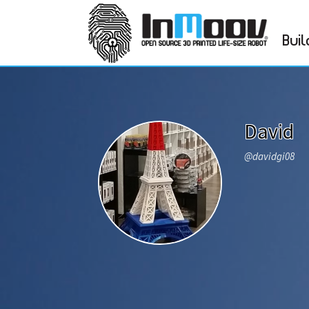
Buil
David
@davidgi08