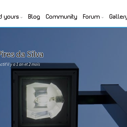
d yours
Blog
Community
Forum
Galler
ires da Silva
ctif il y a 1 an et 2 mois