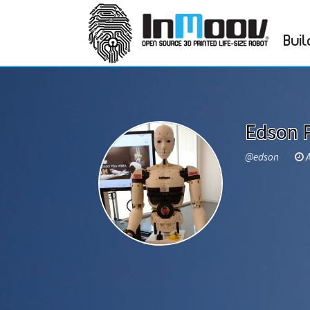
Buil
Edson P
@edson
A