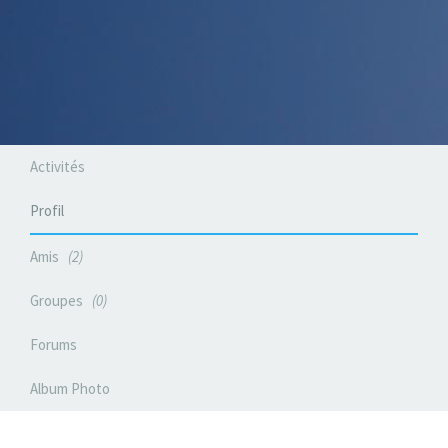
Activités
Profil
Amis
2
Groupes
0
Forums
Album Photo