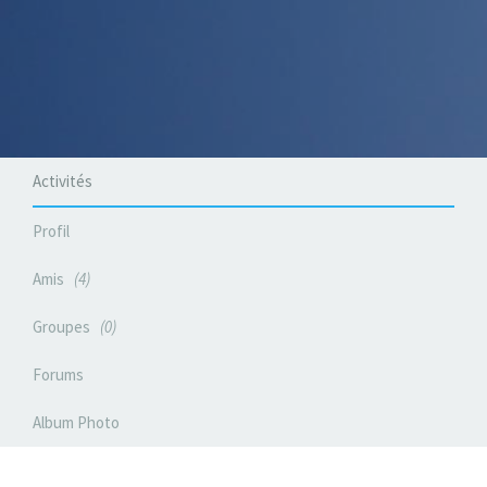
Activités
Profil
Amis
4
Groupes
0
Forums
Album Photo