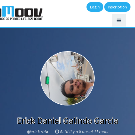
Login
Inscription
Erick Daniel Galindo Garcia
@erick-rbtk
Actif il y a 8 ans et 11 mois