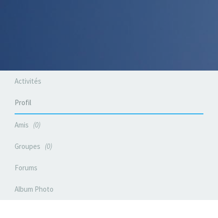
Activités
Profil
Amis
0
Groupes
0
Forums
Album Photo