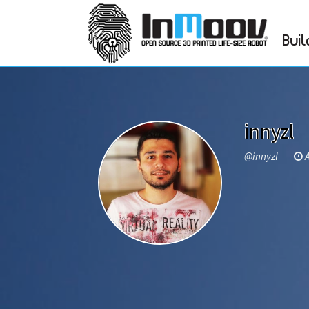
Buil
innyzl
@innyzl
A