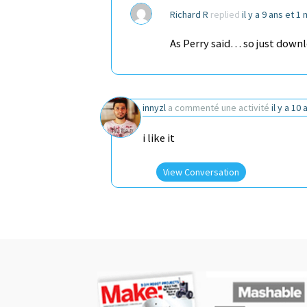
Richard R
replied
il y a 9 ans et 1
As Perry said… so just down
innyzl
a commenté une activité
il y a 10 
i like it
View Conversation