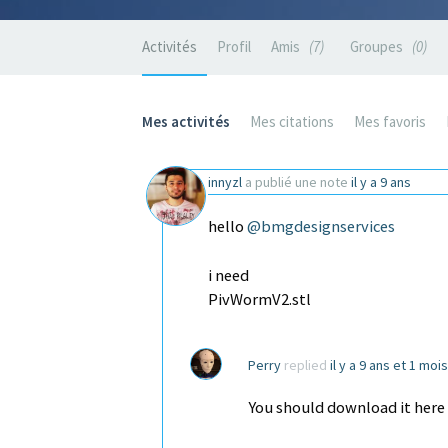
Activités
Profil
Amis
7
Groupes
0
Mes activités
Mes citations
Mes favoris
innyzl
a publié une note
il y a 9 ans
hello
@bmgdesignservices
i need
PivWormV2.stl
Perry
replied
il y a 9 ans et 1 mois
You should download it here