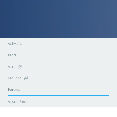
Activités
Profil
Amis
0
Groupes
0
Forums
Album Photo