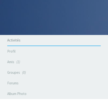
Activités
Profil
Amis
1
Groupes
0
Forums
Album Photo