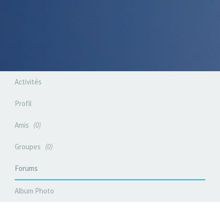
Activités
Profil
Amis
0
Groupes
0
Forums
Album Photo