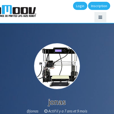
Login
Inscription
jonas
@jonas
Actif il y a 7 ans et 9 mois