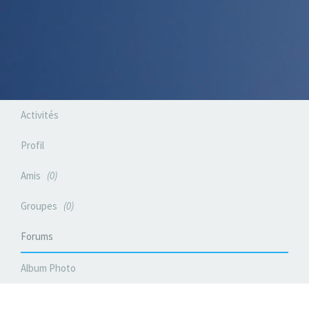
Activités
Profil
Amis
0
Groupes
0
Forums
Album Photo