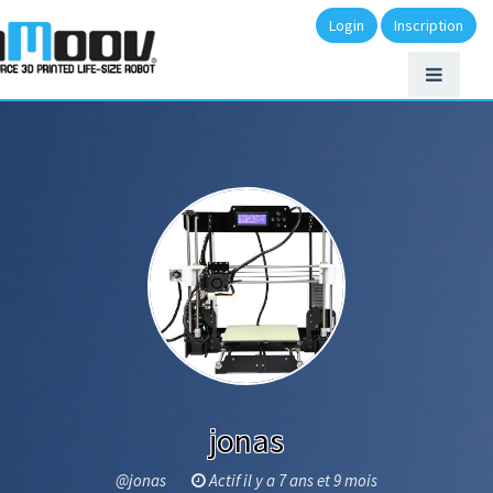
Login
Inscription
jonas
@jonas
Actif il y a 7 ans et 9 mois