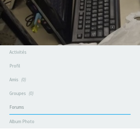
Activités
Profil
Amis
0
Groupes
0
Forums
Album Photo