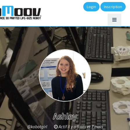
Login
Inscription
Ashley
@kobotgirl
Actif il y a 9 ans et 7 mois