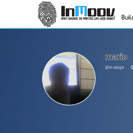
Buil
mario
@m-abajo