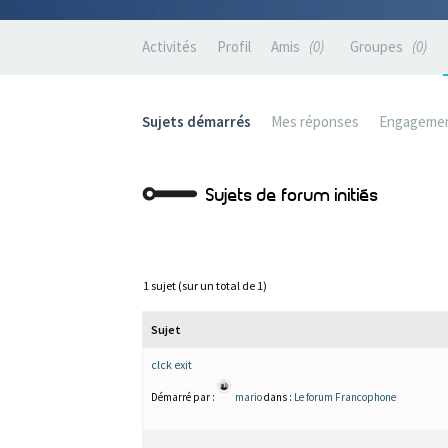
Activités
Profil
Amis
0
Groupes
0
Sujets démarrés
Mes réponses
Engageme
Sujets de forum initiés
1 sujet (sur un total de 1)
Sujet
clck exit
Démarré par :
mario
dans :
Le forum Francophone