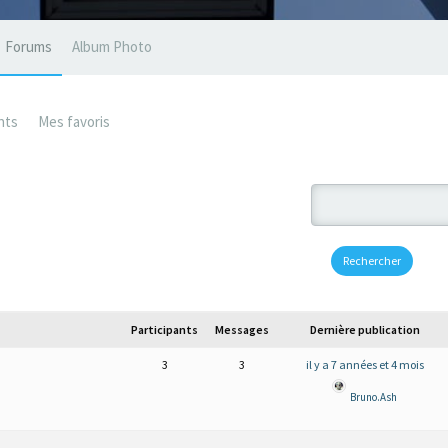
Forums
Album Photo
nts
Mes favoris
Participants
Messages
Dernière publication
3
3
il y a 7 années et 4 mois
Bruno.Ash