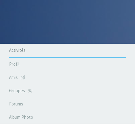
Activités
Profil
Amis
3
Groupes
0
Forums
Album Photo