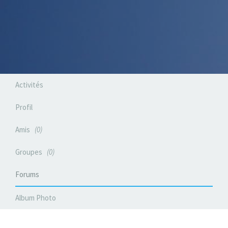
Activités
Profil
Amis
0
Groupes
0
Forums
Album Photo