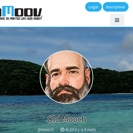
Login
Inscription
Old Mooch
@mooch
Actif il y a 9 mois