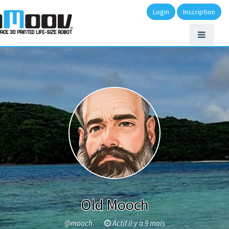
Login
Inscription
Old Mooch
@mooch
Actif il y a 9 mois