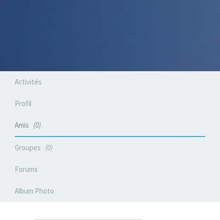
Activités
Profil
Amis
0
Groupes
0
Forums
Album Photo