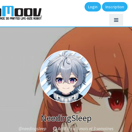
Login
Inscription
NeedingSleep
@needingsleep
Actif il y a 5 mois et 3 semaines