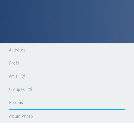
Activités
Profil
Amis
0
Groupes
0
Forums
Album Photo