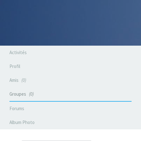
Activités
Profil
Amis
0
Groupes
0
Forums
Album Photo