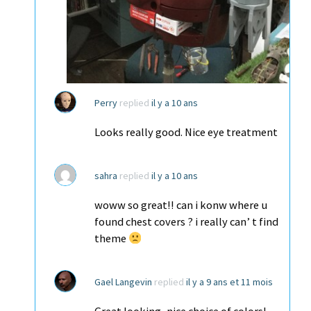
Perry
replied
il y a 10 ans
Looks really good. Nice eye treatment
sahra
replied
il y a 10 ans
woww so great!! can i konw where u
found chest covers ? i really can’ t find
theme
Gael Langevin
replied
il y a 9 ans et 11 mois