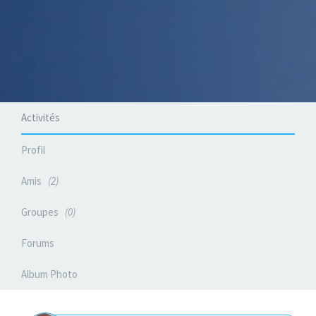
Activités
Profil
Amis
2
Groupes
0
Forums
Album Photo