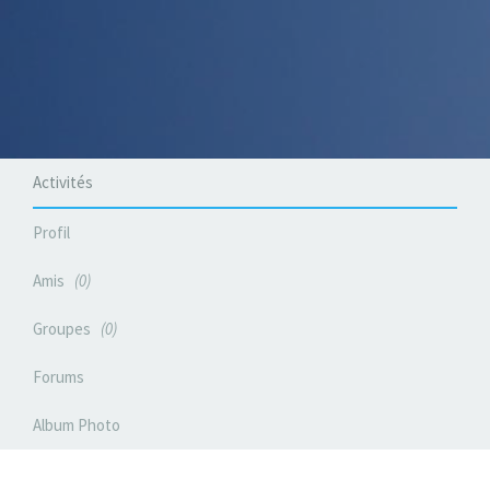
Activités
Profil
Amis
0
Groupes
0
Forums
Album Photo