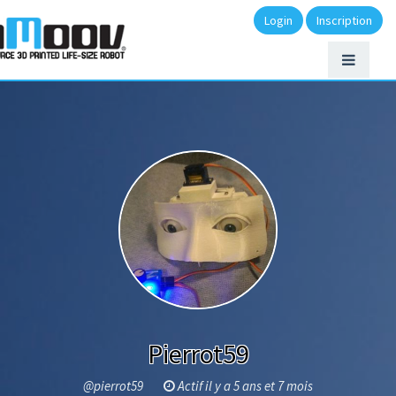
Login
Inscription
Pierrot59
@pierrot59
Actif il y a 5 ans et 7 mois