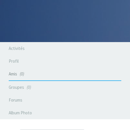
Activités
Profil
Amis
0
Groupes
0
Forums
Album Photo