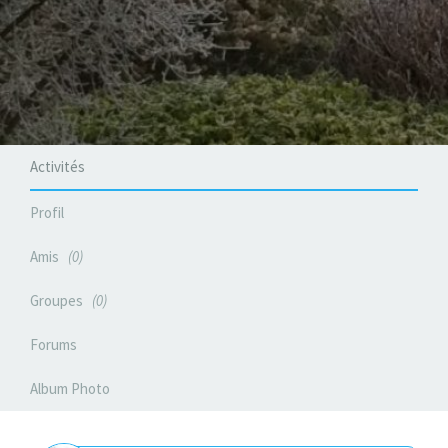
Activités
Profil
Amis
0
Groupes
0
Forums
Album Photo