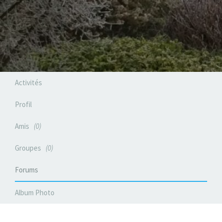
Activités
Profil
Amis
0
Groupes
0
Forums
Album Photo