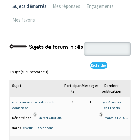
Sujets démarrés
Mes réponses
Engagements
Mes favoris
Sujets de forum initiés
1 sujet (sur un total de 1)
Sujet
Participan
Messages
Dernière
ts
publication
main servo avec retour info
1
1
il y a 4 années
connexion
et 11 mois
Démarré par :
Marcel CHAPUIS
Marcel CHAPUIS
dans :
Le forum Francophone