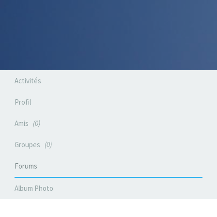
Activités
Profil
Amis
0
Groupes
0
Forums
Album Photo