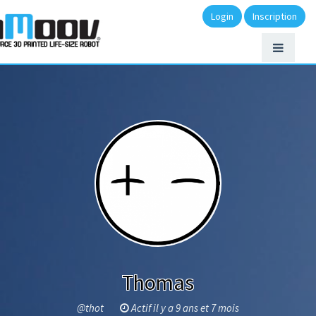
Login
Inscription
Thomas
@thot
Actif il y a 9 ans et 7 mois