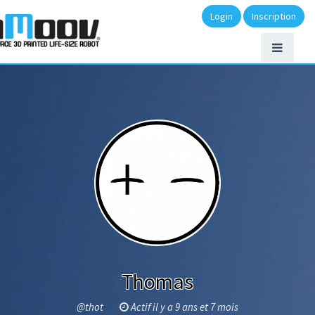
Login
Inscription
Thomas
@thot
Actif il y a 9 ans et 7 mois