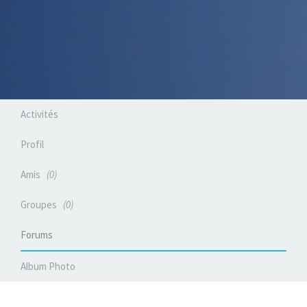
Activités
Profil
Amis
0
Groupes
0
Forums
Album Photo