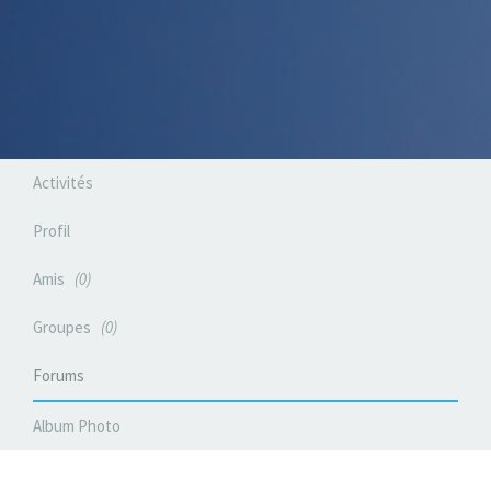
Activités
Profil
Amis
0
Groupes
0
Forums
Album Photo