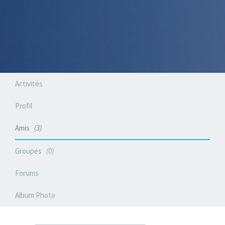
Activités
Profil
Amis
3
Groupes
0
Forums
Album Photo