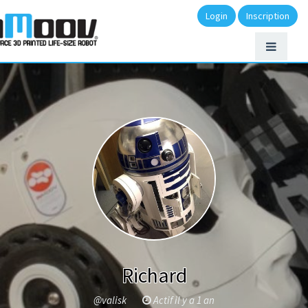
Login
Inscription
Richard
@valisk
Actif il y a 1 an