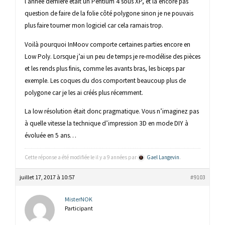
l’année dernière était un Pentium 4 sous XP, et là encore pas
question de faire de la folie côté polygone sinon je ne pouvais
plus faire tourner mon logiciel car cela ramais trop.
Voilà pourquoi InMoov comporte certaines parties encore en
Low Poly. Lorsque j’ai un peu de temps je re-modélise des pièces
et les rends plus finis, comme les avants bras, les biceps par
exemple. Les coques du dos comportent beaucoup plus de
polygone car je les ai créés plus récemment.
La low résolution était donc pragmatique. Vous n’imaginez pas
à quelle vitesse la technique d’impression 3D en mode DIY à
évoluée en 5 ans…
Cette réponse a été modifiée le il y a 9 années par
Gael Langevin
.
juillet 17, 2017 à 10:57
#9103
MisterNOK
Participant