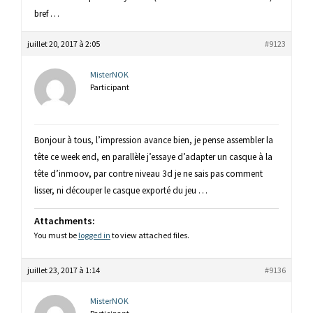
bref …
juillet 20, 2017 à 2:05
#9123
MisterNOK
Participant
Bonjour à tous, l’impression avance bien, je pense assembler la
tête ce week end, en parallèle j’essaye d’adapter un casque à la
tête d’inmoov, par contre niveau 3d je ne sais pas comment
lisser, ni découper le casque exporté du jeu …
Attachments:
You must be
logged in
to view attached files.
juillet 23, 2017 à 1:14
#9136
MisterNOK