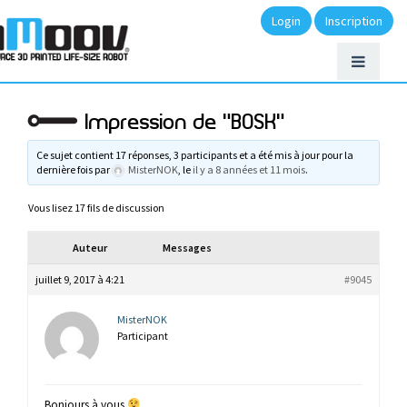
Login
Inscription
Impression de "BOSK"
Ce sujet contient 17 réponses, 3 participants et a été mis à jour pour la
dernière fois par
MisterNOK
, le
il y a 8 années et 11 mois
.
Vous lisez 17 fils de discussion
Auteur
Messages
juillet 9, 2017 à 4:21
#9045
MisterNOK
Participant
Bonjours à vous