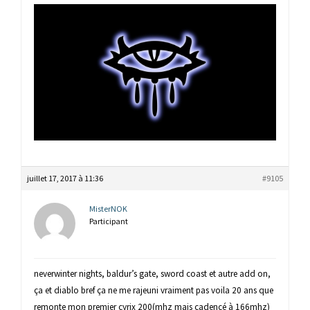
juillet 17, 2017 à 11:36
#9105
MisterNOK
Participant
neverwinter nights, baldur’s gate, sword coast et autre add on,
ça et diablo bref ça ne me rajeuni vraiment pas voila 20 ans que
remonte mon premier cyrix 200(mhz mais cadencé à 166mhz)