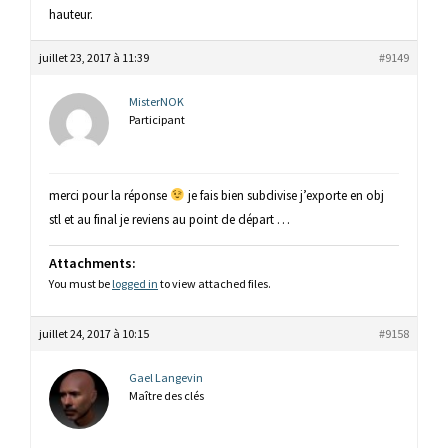
hauteur.
juillet 23, 2017 à 11:39
#9149
MisterNOK
Participant
merci pour la réponse
je fais bien subdivise j’exporte en obj
stl et au final je reviens au point de départ …
Attachments:
You must be
logged in
to view attached files.
juillet 24, 2017 à 10:15
#9158
Gael Langevin
Maître des clés