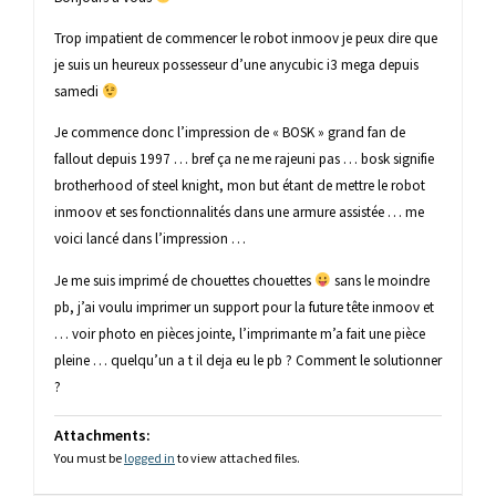
Trop impatient de commencer le robot inmoov je peux dire que
je suis un heureux possesseur d’une anycubic i3 mega depuis
samedi
Je commence donc l’impression de « BOSK » grand fan de
fallout depuis 1997 … bref ça ne me rajeuni pas … bosk signifie
brotherhood of steel knight, mon but étant de mettre le robot
inmoov et ses fonctionnalités dans une armure assistée … me
voici lancé dans l’impression …
Je me suis imprimé de chouettes chouettes
sans le moindre
pb, j’ai voulu imprimer un support pour la future tête inmoov et
… voir photo en pièces jointe, l’imprimante m’a fait une pièce
pleine … quelqu’un a t il deja eu le pb ? Comment le solutionner
?
Attachments:
You must be
logged in
to view attached files.