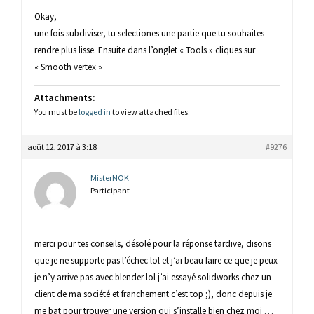
Okay,
une fois subdiviser, tu selectiones une partie que tu souhaites
rendre plus lisse. Ensuite dans l’onglet « Tools » cliques sur
« Smooth vertex »
Attachments:
You must be
logged in
to view attached files.
août 12, 2017 à 3:18
#9276
MisterNOK
Participant
merci pour tes conseils, désolé pour la réponse tardive, disons
que je ne supporte pas l’échec lol et j’ai beau faire ce que je peux
je n’y arrive pas avec blender lol j’ai essayé solidworks chez un
client de ma société et franchement c’est top ;), donc depuis je
me bat pour trouver une version qui s’installe bien chez moi …