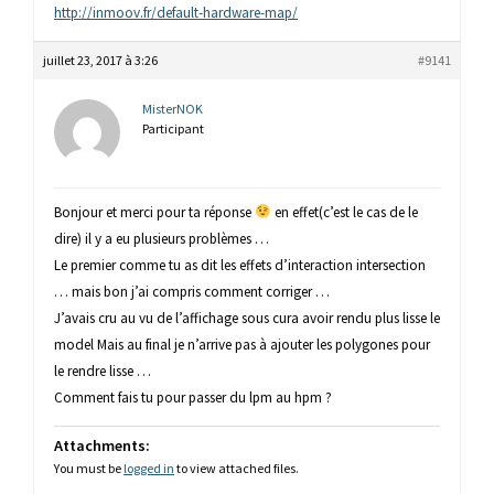
http://inmoov.fr/default-hardware-map/
juillet 23, 2017 à 3:26
#9141
MisterNOK
Participant
Bonjour et merci pour ta réponse
en effet(c’est le cas de le
dire) il y a eu plusieurs problèmes …
Le premier comme tu as dit les effets d’interaction intersection
… mais bon j’ai compris comment corriger …
J’avais cru au vu de l’affichage sous cura avoir rendu plus lisse le
model Mais au final je n’arrive pas à ajouter les polygones pour
le rendre lisse …
Comment fais tu pour passer du lpm au hpm ?
Attachments:
You must be
logged in
to view attached files.