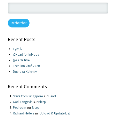
Rechercher
Recent Posts
Eyes i2
i2Head for InMoov
(pas de titre)
Tech’inn Vitré 2020
Dubioza Kolektiv
Recent Comments
Steve from Singapore
sur
Head
Gael Langevin
sur
Bicep
Pedropin
sur
Bicep
Richard Hellers
sur
Upload & Update List