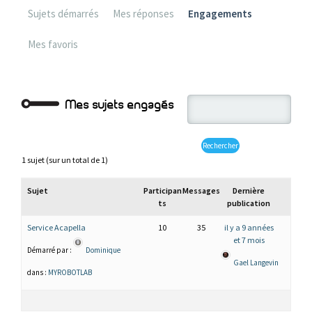
Sujets démarrés
Mes réponses
Engagements
Mes favoris
Mes sujets engagés
1 sujet (sur un total de 1)
Sujet
Participan
Messages
Dernière
ts
publication
Service Acapella
10
35
il y a 9 années
et 7 mois
Démarré par :
Dominique
Gael Langevin
dans :
MYROBOTLAB