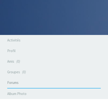
Activités
Profil
Amis
0
Groupes
0
Forums
Album Photo