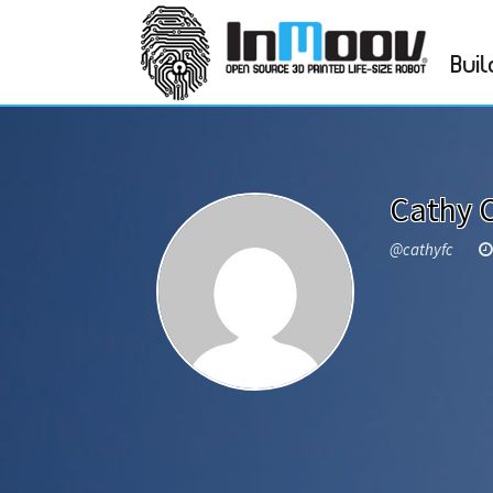
Buil
Cathy 
@cathyfc