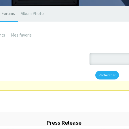
Forums
Album Photo
nts
Mes favoris
Press Release