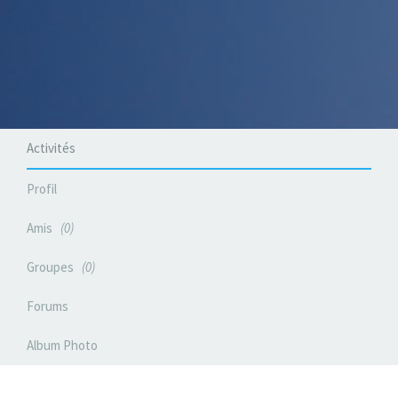
Activités
Profil
Amis
0
Groupes
0
Forums
Album Photo