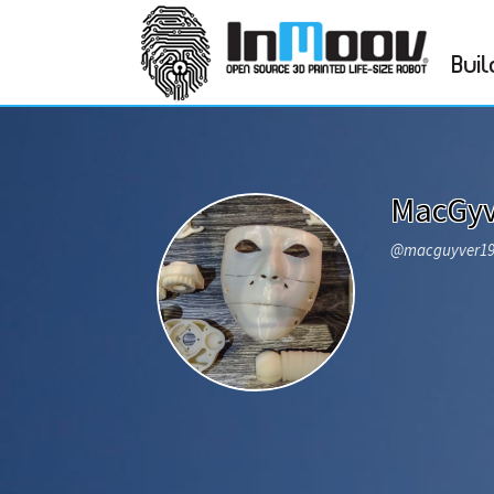
Buil
MacGyv
@macguyver1