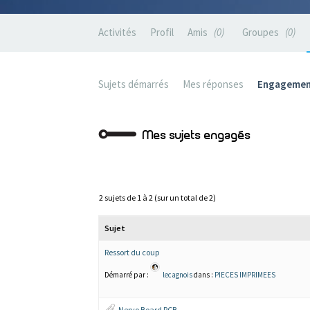
Activités
Profil
Amis
0
Groupes
0
Sujets démarrés
Mes réponses
Engagemen
Mes sujets engagés
2 sujets de 1 à 2 (sur un total de 2)
Sujet
Ressort du coup
Démarré par :
lecagnois
dans :
PIECES IMPRIMEES
Nervo Board PCB