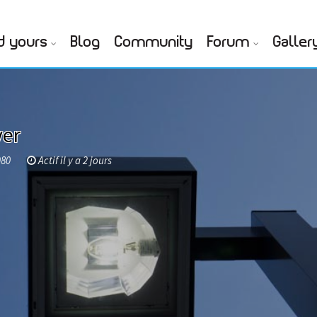
d yours
Blog
Community
Forum
Galler
er
980
Actif il y a 2 jours