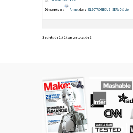
Démarré par :
Ahmet
dans :
ELECTRONIQUE , SERVO & cie
2 sujets de 1 à 2 (sur un total de 2)