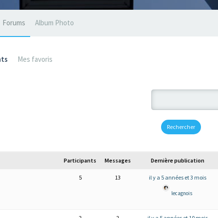
Forums
Album Photo
ts
Mes favoris
Participants
Messages
Dernière publication
5
13
il y a 5 années et 3 mois
lecagnois
2
2
il y a 5 années et 10 mois