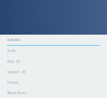
Activités
Profil
Amis
0
Groupes
0
Forums
Album Photo