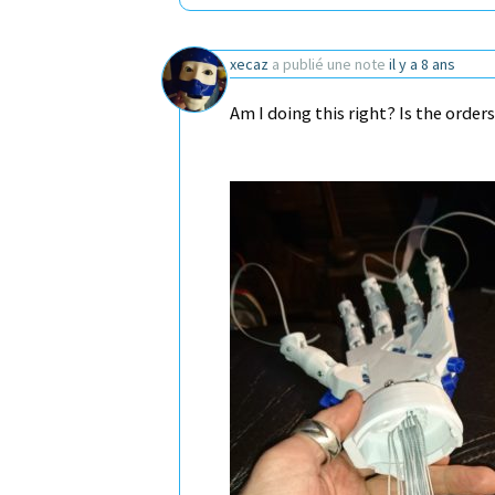
xecaz
a publié une note
il y a 8 ans
Am I doing this right? Is the orde