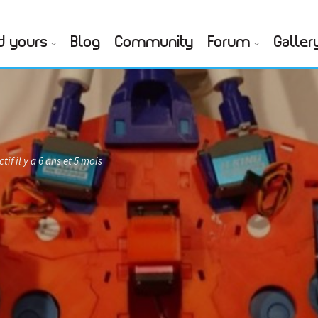
d yours
Blog
Community
Forum
Galler
tif il y a 6 ans et 5 mois