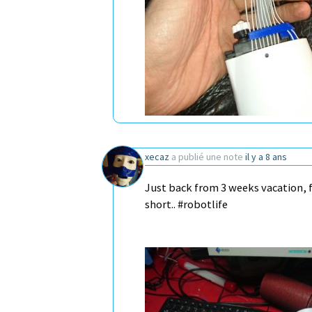
xecaz
a publié une note
il y a 8 ans
Just back from 3 weeks vacation, f
short.. #robotlife