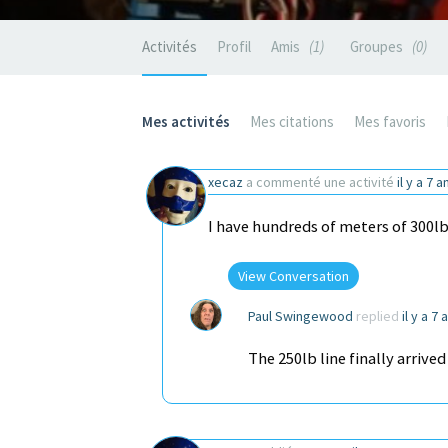
Activités
Profil
Amis
1
Groupes
0
Mes activités
Mes citations
Mes favoris
xecaz
a commenté une activité
il y a 7 a
I have hundreds of meters of 300l
View Conversation
Paul Swingewood
replied
il y a 7
The 250lb line finally arrive