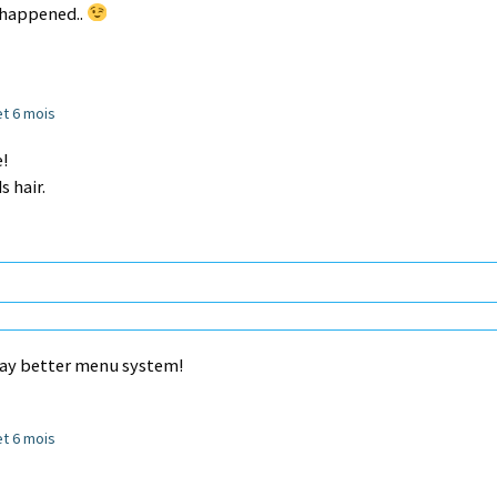
 happened..
 et 6 mois
e!
 hair.
may better menu system!
 et 6 mois