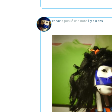
xecaz
a publié une note
il y a 8 ans