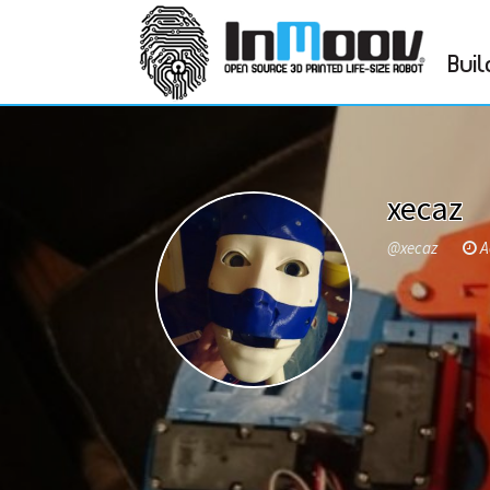
Buil
xecaz
@xecaz
Ac