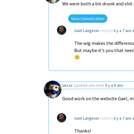
We were both a bit drunk and shit
View Conversation
Gael Langevin
replied
il y a 7 ans
The wig makes the differenc
But maybe it’s you that needs
xecaz
a publié une note
il y a 8 ans
Good work on the website Gael, 
Gael Langevin
replied
il y a 7 ans
Thanks!