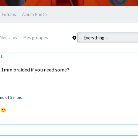
Forums
Album Photo
Mes amis
Mes groupes
ns
b 1mm braided if you need some?
 ans et 5 mois
d