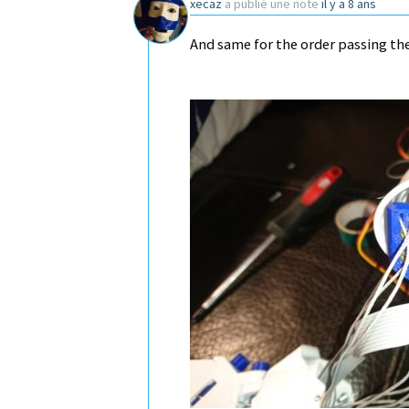
xecaz
a publié une note
il y a 8 ans
And same for the order passing the