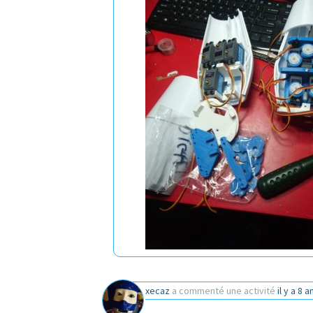
xecaz
a commenté une activité
il y a 8 a