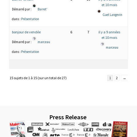
et 10 mois
Démarré par :
Barret’
Gael Langevin
dans :
Présentation
bonjour de vendée
6
7
il y a 9 années
et 10 mois
Démarré par :
marceau
marceau
dans :
Présentation
15 sujets de 1 à 15 (sur un total de 27)
1
2
→
Press Release