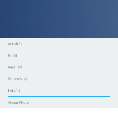
Activités
Profil
Amis
6
Groupes
0
Forums
Album Photo