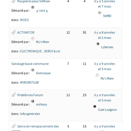
Paupières pour InMoov
4
4
il y a 5 années
et 7 mois
Démarré par :
╔ Jack ╗
Stef60
dans :
MODS
ACTIVATOR
12
91
il y a 8 années
et 2 mois
Démarré par :
My’s Moov
cyberneo
dans :
ELECTRONIQUE , SERVO & cie
Sondage base commune
7
11
il y a 9 années
et 5 mois
Démarré par :
Dominique
My’s Moov
dans :
MYROBOTLAB
Problèmes Forum
11
25
il y a 9 années
et 5 mois
Démarré par :
anthony
Gael Langevin
dans :
Infos generales
Servo en remplacement des
5
15
il y a 9 années