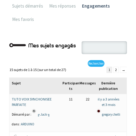
Sujets démarrés
Mes réponses
Engagements
Mes favoris
Mes sujets engagés
15 sujets de 1 à 15 (sur un total de 27)
1
2
→
Sujet
Participan
Messages
Dernière
ts
publication
TUTO VOIX SYNCHONISEE
11
22
il y a 3 années
PARFAITE
et 3 mois
Démarré par :
╔ Jack ╗
gregory chelli
dans :
ARDUINO