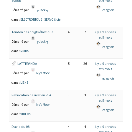
805BB
et 6 mois
Démarré par :
╔ Jack ╗
lecagnois
dans :
ELECTRONIQUE , SERVO & cie
Tendon des doigts élastique
4
7
il y a 9 années
et 9 mois
Démarré par :
╔ Jack ╗
lecagnois
dans :
MODS
LATTEPANDA
5
26
il y a 9 années
et 9 mois
Démarré par :
My’s Moov
lecagnois
dans :
LIENS
Fabrication de rivet en PLA
3
3
il y a 9 années
et 9 mois
Démarré par :
My’s Moov
lecagnois
dans :
VIDEOS
David du 08
4
4
il y a 9 années
et 9 mois