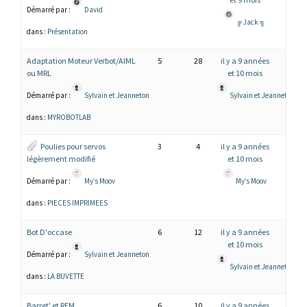
Démarré par :
David
╔ Jack ╗
dans :
Présentation
Adaptation Moteur Verbot/AIML
5
28
il y a 9 années
ou MRL
et 10 mois
Démarré par :
Sylvain et Jeanneton
Sylvain et Jeanneton
dans :
MYROBOTLAB
Poulies pour servos
3
4
il y a 9 années
légèrement modifié
et 10 mois
Démarré par :
My’s Moov
My’s Moov
dans :
PIECES IMPRIMEES
Bot D'occase
6
12
il y a 9 années
et 10 mois
Démarré par :
Sylvain et Jeanneton
Sylvain et Jeanneton
dans :
LA BUVETTE
Barret' et REM
6
10
il y a 9 années